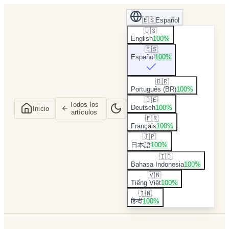
🇪🇸
Español
🇺🇸
English
100
%
🇪🇸
Español
100
%
🇧🇷
Português (BR)
100
%
🇩🇪
Todos los
Deutsch
100
%
Inicio
artículos
🇫🇷
Français
100
%
🇯🇵
日本語
100
%
🇮🇩
Bahasa Indonesia
100
%
🇻🇳
Tiếng Việt
100
%
🇮🇳
हिन्दी
100
%