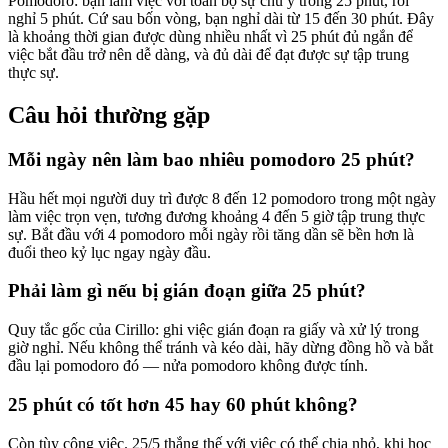
Pomodoro: bạn làm việc với toàn bộ sự chú ý trong 25 phút, rồi
nghỉ 5 phút. Cứ sau bốn vòng, bạn nghỉ dài từ 15 đến 30 phút. Đây
là khoảng thời gian được dùng nhiều nhất vì 25 phút đủ ngắn để
việc bắt đầu trở nên dễ dàng, và đủ dài để đạt được sự tập trung
thực sự.
Câu hỏi thường gặp
Mỗi ngày nên làm bao nhiêu pomodoro 25 phút?
Hầu hết mọi người duy trì được 8 đến 12 pomodoro trong một ngày
làm việc trọn vẹn, tương đương khoảng 4 đến 5 giờ tập trung thực
sự. Bắt đầu với 4 pomodoro mỗi ngày rồi tăng dần sẽ bền hơn là
đuổi theo kỷ lục ngay ngày đầu.
Phải làm gì nếu bị gián đoạn giữa 25 phút?
Quy tắc gốc của Cirillo: ghi việc gián đoạn ra giấy và xử lý trong
giờ nghỉ. Nếu không thể tránh và kéo dài, hãy dừng đồng hồ và bắt
đầu lại pomodoro đó — nửa pomodoro không được tính.
25 phút có tốt hơn 45 hay 60 phút không?
Còn tùy công việc. 25/5 thắng thế với việc có thể chia nhỏ, khi học