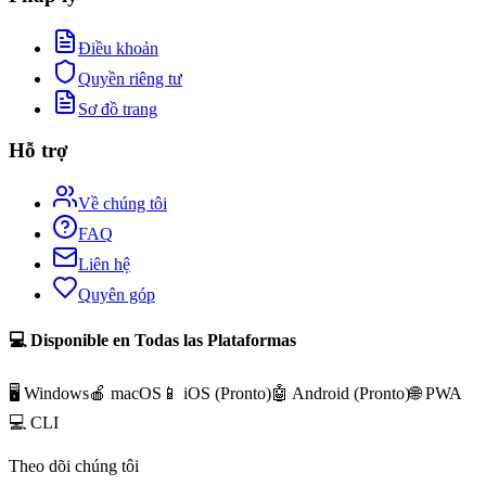
Điều khoản
Quyền riêng tư
Sơ đồ trang
Hỗ trợ
Về chúng tôi
FAQ
Liên hệ
Quyên góp
💻 Disponible en Todas las Plataformas
🖥️ Windows
🍎 macOS
📱 iOS (
Pronto
)
🤖 Android (
Pronto
)
🌐 PWA
💻 CLI
Theo dõi chúng tôi