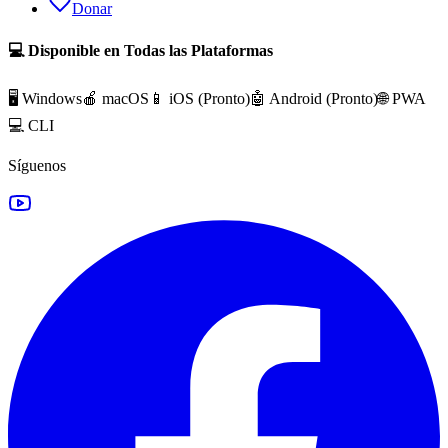
Donar
💻 Disponible en Todas las Plataformas
🖥️ Windows
🍎 macOS
📱 iOS (
Pronto
)
🤖 Android (
Pronto
)
🌐 PWA
💻 CLI
Síguenos