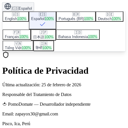
🇪🇸
Español
🇺🇸
🇪🇸
🇧🇷
🇩🇪
English
100
%
Español
100
%
Português (BR)
100
%
Deutsch
100
%
🇫🇷
🇯🇵
🇮🇩
Français
100
%
Bahasa Indonesia
100
%
日本語
100
%
🇻🇳
🇮🇳
Tiếng Việt
100
%
हिन्दी
100
%
Política de Privacidad
Última actualización
:
25 de febrero de 2026
Responsable del Tratamiento de Datos
🍅
PomoDomate — Desarrollador independiente
Email: zapayox30@gmail.com
Pisco, Ica, Perú