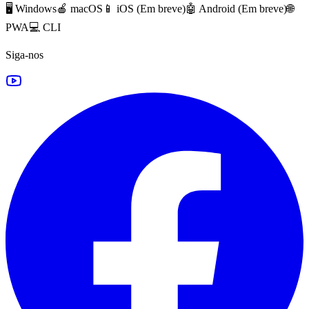
🖥️ Windows
🍎 macOS
📱 iOS (
Em breve
)
🤖 Android (
Em breve
)
🌐
PWA
💻 CLI
Siga-nos