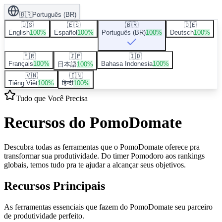
🇧🇷
Português (BR)
🇺🇸
🇪🇸
🇧🇷
🇩🇪
English
100
%
Español
100
%
Português (BR)
100
%
Deutsch
100
%
🇫🇷
🇯🇵
🇮🇩
Français
100
%
Bahasa Indonesia
100
%
日本語
100
%
🇻🇳
🇮🇳
Tiếng Việt
100
%
हिन्दी
100
%
Tudo que Você Precisa
Recursos do PomoDomate
Descubra todas as ferramentas que o PomoDomate oferece pra
transformar sua produtividade. Do timer Pomodoro aos rankings
globais, temos tudo pra te ajudar a alcançar seus objetivos.
Recursos Principais
As ferramentas essenciais que fazem do PomoDomate seu parceiro
de produtividade perfeito.