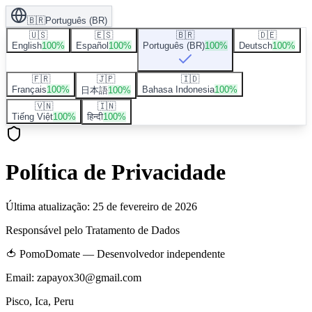
🇧🇷
Português (BR)
🇺🇸
🇪🇸
🇧🇷
🇩🇪
English
100
%
Español
100
%
Português (BR)
100
%
Deutsch
100
%
🇫🇷
🇯🇵
🇮🇩
Français
100
%
Bahasa Indonesia
100
%
日本語
100
%
🇻🇳
🇮🇳
Tiếng Việt
100
%
हिन्दी
100
%
Política de Privacidade
Última atualização
:
25 de fevereiro de 2026
Responsável pelo Tratamento de Dados
🍅
PomoDomate — Desenvolvedor independente
Email: zapayox30@gmail.com
Pisco, Ica, Peru