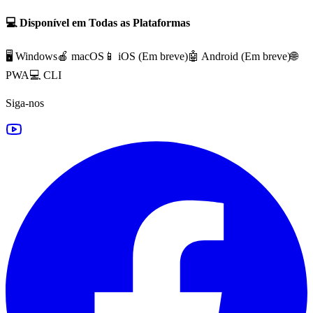
💻 Disponível em Todas as Plataformas
🖥️ Windows
🍎 macOS
📱 iOS (
Em breve
)
🤖 Android (
Em breve
)
🌐
PWA
💻 CLI
Siga-nos