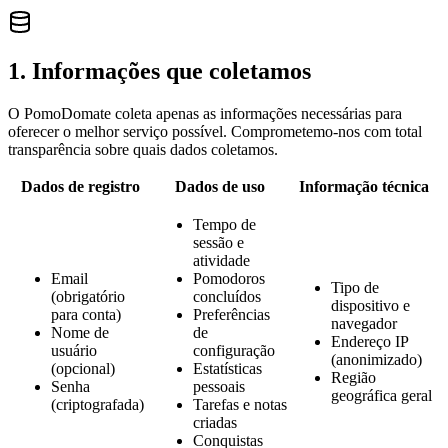
1. Informações que coletamos
O PomoDomate coleta apenas as informações necessárias para
oferecer o melhor serviço possível. Comprometemo-nos com total
transparência sobre quais dados coletamos.
Dados de registro
Dados de uso
Informação técnica
Tempo de
sessão e
atividade
Email
Pomodoros
Tipo de
(obrigatório
concluídos
dispositivo e
para conta)
Preferências
navegador
Nome de
de
Endereço IP
usuário
configuração
(anonimizado)
(opcional)
Estatísticas
Região
Senha
pessoais
geográfica geral
(criptografada)
Tarefas e notas
criadas
Conquistas