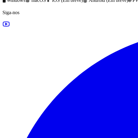
🖥️ Windows
🍎 macOS
📱 iOS (
Em breve
)
🤖 Android (
Em breve
)
🌐 P
Siga-nos