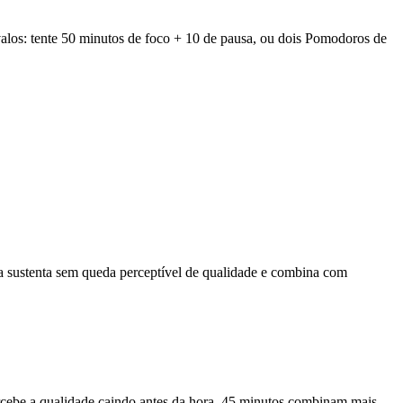
valos: tente 50 minutos de foco + 10 de pausa, ou dois Pomodoros de
ia sustenta sem queda perceptível de qualidade e combina com
percebe a qualidade caindo antes da hora, 45 minutos combinam mais