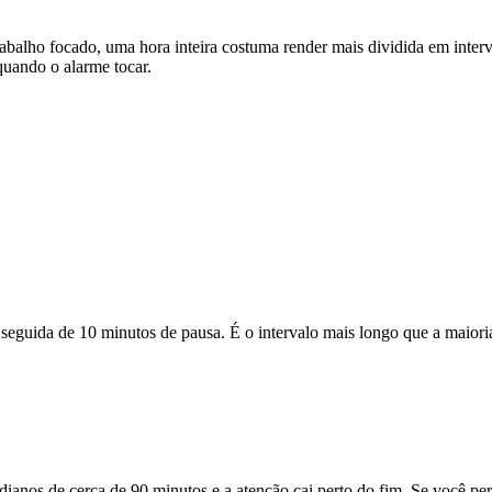
rabalho focado, uma hora inteira costuma render mais dividida em inter
quando o alarme tocar.
 seguida de 10 minutos de pausa. É o intervalo mais longo que a maior
radianos de cerca de 90 minutos e a atenção cai perto do fim. Se você 