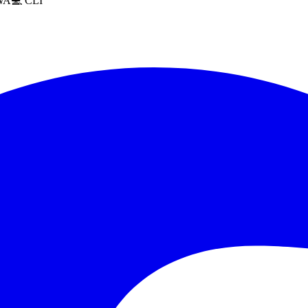
WA
💻 CLI