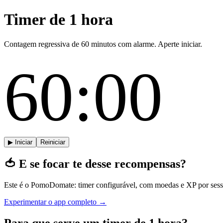
Timer de 1 hora
Contagem regressiva de 60 minutos com alarme. Aperte iniciar.
60:00
▶ Iniciar
Reiniciar
🍅
E se focar te desse recompensas?
Este é o PomoDomate: timer configurável, com moedas e XP por sessão
Experimentar o app completo →
Para que serve um timer de 1 hora?