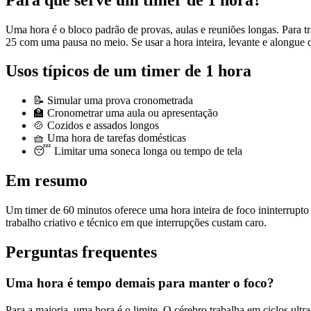
Uma hora é o bloco padrão de provas, aulas e reuniões longas. Para t
25 com uma pausa no meio. Se usar a hora inteira, levante e alongue 
Usos típicos de um timer de 1 hora
📝 Simular uma prova cronometrada
🏫 Cronometrar uma aula ou apresentação
🍲 Cozidos e assados longos
🧺 Uma hora de tarefas domésticas
😴 Limitar uma soneca longa ou tempo de tela
Em resumo
Um timer de 60 minutos oferece uma hora inteira de foco ininterrupto
trabalho criativo e técnico em que interrupções custam caro.
Perguntas frequentes
Uma hora é tempo demais para manter o foco?
Para a maioria, uma hora é o limite. O cérebro trabalha em ciclos ult