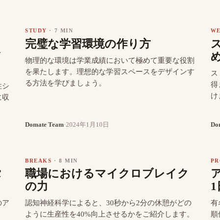
STUDY
·
7 MIN
WE
メ
完璧な学習環境の作り方
イ
物理的な環境は学業成績において極めて重要な役割
を果たします。理想的な学習スペースをデザインす
ス
る方法を学びましょう。
得
性シ
け
に収
Domate Team
·
2024年1月10日
Do
BREAKS
·
8 MIN
PR
タ
職場におけるマイクロブレイク
の力
のア
認知神経科学によると、30秒から2分の休憩がどの
有
ように生産性を40%向上させるかをご紹介します。
順