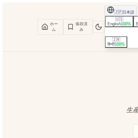
🇯🇵
日本語
🇺🇸
ホー
保存済
English
100
%
E
ム
み
🇮🇳
हिन्दी
100
%
生