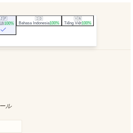
🇯🇵
🇮🇩
🇻🇳
Bahasa Indonesia
100
%
Tiếng Việt
100
%
本語
100
%
ール