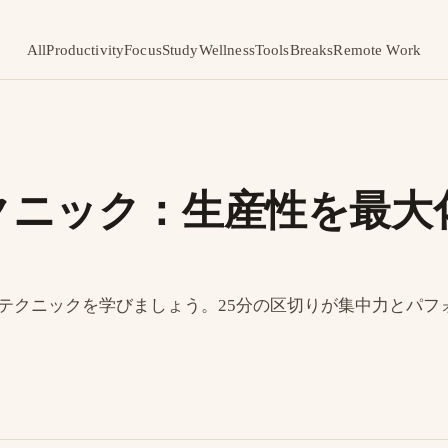
All
Productivity
Focus
Study
Wellness
Tools
Breaks
Remote Work
クニック：生産性を最大
テクニックを学びましょう。25分の区切りが集中力とパフ