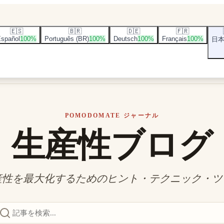
🇪🇸
🇧🇷
🇩🇪
🇫🇷
spañol
100
%
Português (BR)
100
%
Deutsch
100
%
Français
100
%
日
POMODOMATE ジャーナル
生産性ブログ
産性を最大化するためのヒント・テクニック・ツ