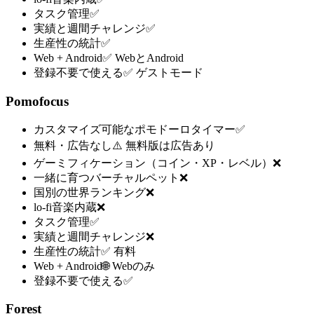
タスク管理
✅
実績と週間チャレンジ
✅
生産性の統計
✅
Web + Android
✅ WebとAndroid
登録不要で使える
✅ ゲストモード
Pomofocus
カスタマイズ可能なポモドーロタイマー
✅
無料・広告なし
⚠️ 無料版は広告あり
ゲーミフィケーション（コイン・XP・レベル）
❌
一緒に育つバーチャルペット
❌
国別の世界ランキング
❌
lo-fi音楽内蔵
❌
タスク管理
✅
実績と週間チャレンジ
❌
生産性の統計
✅ 有料
Web + Android
🌐 Webのみ
登録不要で使える
✅
Forest