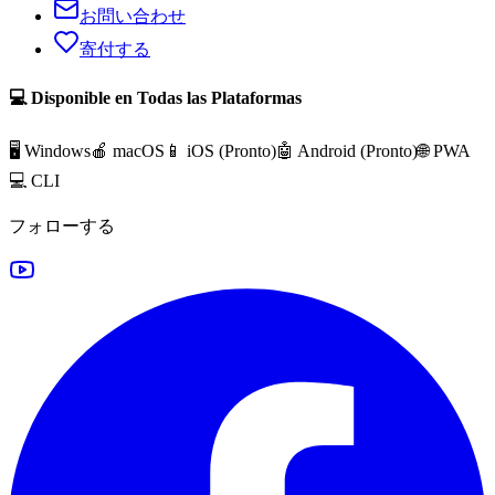
お問い合わせ
寄付する
💻 Disponible en Todas las Plataformas
🖥️ Windows
🍎 macOS
📱 iOS (
Pronto
)
🤖 Android (
Pronto
)
🌐 PWA
💻 CLI
フォローする