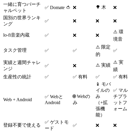
一緒に育つバーチ
🌳 木
✅ Domate 🍅
❌
❌
ャルペット
国別の世界ランキ
✅
❌
❌
❌
ング
⚠️ 環
lo-fi音楽内蔵
✅
❌
❌
境音
⚠️ 限定
タスク管理
✅
✅
✅
的
⚠️ 実
実績と週間チャレ
⚠️ 実績
✅
❌
ンジ
績
生産性の統計
✅
✅ 有料
✅
✅ 有料
📱 モバ
イルの
✅ マル
🌐 Webの
み
チプラ
✅ Webと
Web + Android
Android
み
（+拡
ットフ
張機
ォーム
能）
✅ ゲストモ
登録不要で使える
✅
❌
❌
ード