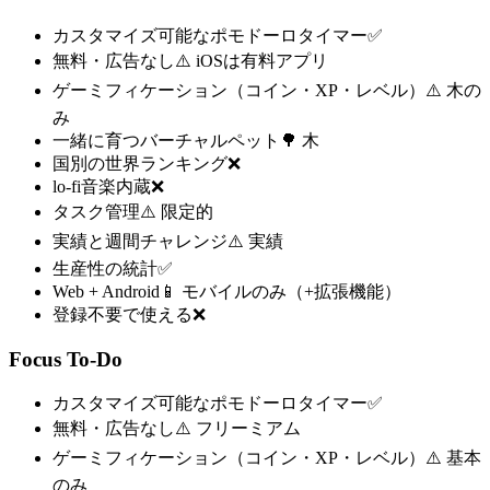
カスタマイズ可能なポモドーロタイマー
✅
無料・広告なし
⚠️ iOSは有料アプリ
ゲーミフィケーション（コイン・XP・レベル）
⚠️ 木の
み
一緒に育つバーチャルペット
🌳 木
国別の世界ランキング
❌
lo-fi音楽内蔵
❌
タスク管理
⚠️ 限定的
実績と週間チャレンジ
⚠️ 実績
生産性の統計
✅
Web + Android
📱 モバイルのみ（+拡張機能）
登録不要で使える
❌
Focus To-Do
カスタマイズ可能なポモドーロタイマー
✅
無料・広告なし
⚠️ フリーミアム
ゲーミフィケーション（コイン・XP・レベル）
⚠️ 基本
のみ