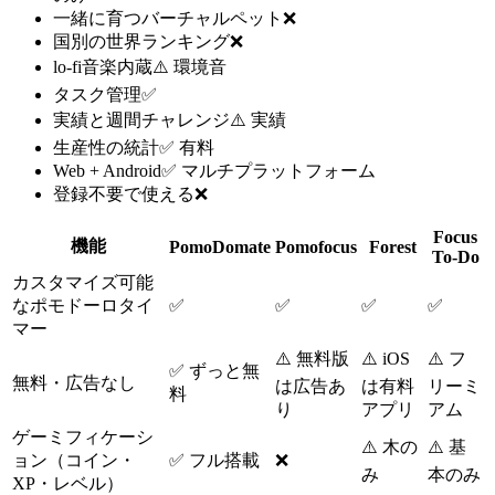
一緒に育つバーチャルペット
❌
国別の世界ランキング
❌
lo-fi音楽内蔵
⚠️ 環境音
タスク管理
✅
実績と週間チャレンジ
⚠️ 実績
生産性の統計
✅ 有料
Web + Android
✅ マルチプラットフォーム
登録不要で使える
❌
Focus
機能
PomoDomate
Pomofocus
Forest
To-Do
カスタマイズ可能
なポモドーロタイ
✅
✅
✅
✅
マー
⚠️ 無料版
⚠️ iOS
⚠️ フ
✅ ずっと無
無料・広告なし
は広告あ
は有料
リーミ
料
り
アプリ
アム
ゲーミフィケーシ
⚠️ 木の
⚠️ 基
ョン（コイン・
✅ フル搭載
❌
み
本のみ
XP・レベル）