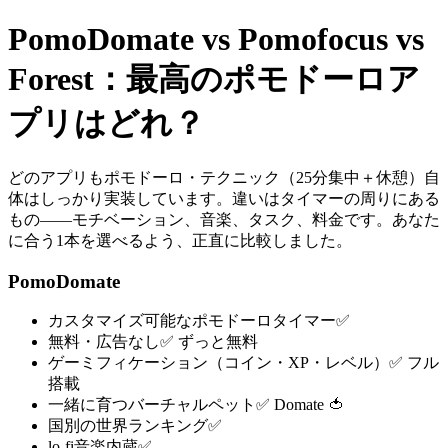
PomoDomate vs Pomofocus vs
Forest：最高のポモドーロア
プリはどれ？
どのアプリもポモドーロ・テクニック（25分集中＋休憩）自
体はしっかり実装しています。違いはタイマーの周りにある
もの——モチベーション、音楽、タスク、料金です。あなた
に合う1本を選べるよう、正直に比較しました。
PomoDomate
カスタマイズ可能なポモドーロタイマー
✅
無料・広告なし
✅ ずっと無料
ゲーミフィケーション（コイン・XP・レベル）
✅ フル
搭載
一緒に育つバーチャルペット
✅ Domate 🍅
国別の世界ランキング
✅
lo-fi音楽内蔵
✅