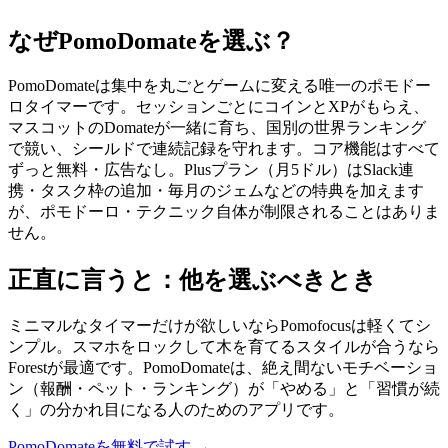
なぜPomoDomateを選ぶ？
PomoDomateは集中を丸ごとゲームに変える唯一のポモドー
ロタイマーです。セッションごとにコインとXPがもらえ、
マスコットのDomateが一緒に育ち、国別の世界ランキング
で競い、シールドで連続記録を守れます。コア機能はすべて
ずっと無料・広告なし。Plusプラン（月5ドル）はSlack連
携・タスク枠の追加・毎月のジェムなどの特典を加えます
が、ポモドーロ・テクニック自体が制限されることはありま
せん。
正直に言うと：他を選ぶべきとき
ミニマルなタイマーだけが欲しいならPomofocusは軽くてシ
ンプル。スマホをロックして木を育てるスタイルが合うなら
Forestが最適です。PomoDomateは、絶え間ないモチベーショ
ン（報酬・ペット・ランキング）が「やめる」と「習慣が続
く」の分かれ目になる人のためのアプリです。
PomoDomateを無料で試す →