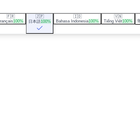
🇫🇷
🇯🇵
🇮🇩
🇻🇳
rançais
100
%
Bahasa Indonesia
100
%
Tiếng Việt
100
%
हि
日本語
100
%