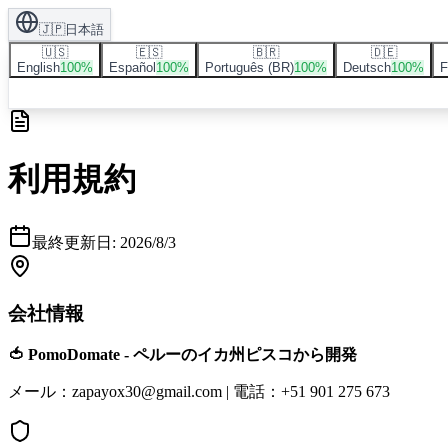
🇯🇵
日本語
🇺🇸
🇪🇸
🇧🇷
🇩🇪
English
100
%
Español
100
%
Português (BR)
100
%
Deutsch
100
%
F
利用規約
最終更新日
:
2026/8/3
会社情報
🍅 PomoDomate - ペルーのイカ州ピスコから開発
メール：zapayox30@gmail.com
|
電話：+51 901 275 673