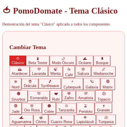
🍅 PomoDomate - Tema
Clásico
Demostración del tema "
Clásico
" aplicado a todos los componentes
Cambiar Tema
🍅
🧪
🌙
🌊
🌲
Clásico
Beta Tester
Modo Oscuro
Océano
Bosque
🌅
💜
🍃
☕
🌸
🌌
Atardecer
Lavanda
Menta
Sakura
Medianoche
Café
❄️
🧛
🎵
⚡
🪐
🟢
Drácula
Synthwave
Nord
Cyberpunk
Galaxia
Matrix
🟤
💚
❤️
💙
💜
🟡
Esmeralda
Zafiro
Amatista
Gruvbox
Rubí
Topacio
🟢
🌸
🟠
💠
🫒
🍷
Oro Rosa
Tanzanita
Granate
Jade
Cobre
Peridoto
🌊
🍯
🌷
🔷
🐚
Aguamarina
Citrino
Cuarzo Rosa
Lapislázuli
Turquesa