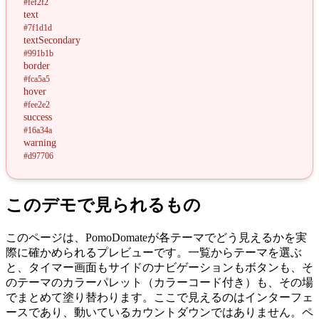
#fef2f2
text
#7f1d1d
textSecondary
#991b1b
border
#fca5a5
hover
#fee2e2
success
#16a34a
warning
#d97706
このデモで見られるもの
このページは、PomoDomateが各テーマでどう見えるかを実
際に確かめられるプレビューです。一覧からテーマを選ぶ
と、タイマー画面もサイドのナビゲーションもボタンも、そ
のテーマのカラーパレット（カラーコード付き）も、その場
でまとめて塗り替わります。ここで見えるのはインターフェ
ースであり、動いているカウントダウンではありません。ペ