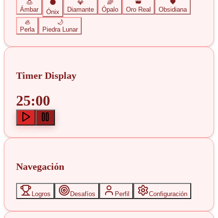
🍮
⚫
💎
🌈
👑
🖤
Ámbar
Diamante
Ópalo
Oro Real
Obsidiana
Ónix
🦪
🌙
Perla
Piedra Lunar
Timer Display
25:00
Navegación
Logros
Desafíos
Perfil
Configuración