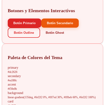
Botones y Elementos Interactivos
Botón Primario
Botón Secundario
Botón Outline
Botón Ghost
Paleta de Colores del Tema
primary
#dc2626
secondary
#ea580c
accent
#f59e0b
background
linear-gradient(135deg, #fef2f2 0%, #fff7ed 30%, #fffbeb 60%, #fef2f2 100%)
card